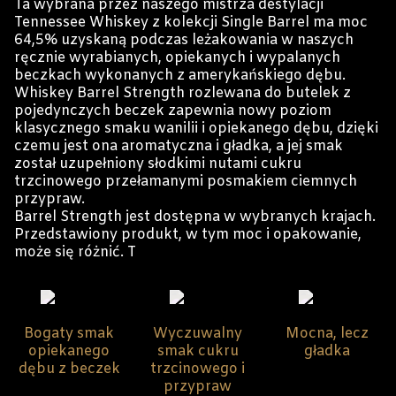
Ta wybrana przez naszego mistrza destylacji
Tennessee Whiskey z kolekcji Single Barrel ma moc
64,5% uzyskaną podczas leżakowania w naszych
ręcznie wyrabianych, opiekanych i wypalanych
beczkach wykonanych z amerykańskiego dębu.
Whiskey Barrel Strength rozlewana do butelek z
pojedynczych beczek zapewnia nowy poziom
klasycznego smaku wanilii i opiekanego dębu, dzięki
czemu jest ona aromatyczna i gładka, a jej smak
został uzupełniony słodkimi nutami cukru
trzcinowego przełamanymi posmakiem ciemnych
przypraw.
Barrel Strength jest dostępna w wybranych krajach.
Przedstawiony produkt, w tym moc i opakowanie,
może się różnić. T
Bogaty smak
Wyczuwalny
Mocna, lecz
opiekanego
smak cukru
gładka
dębu z beczek
trzcinowego i
przypraw