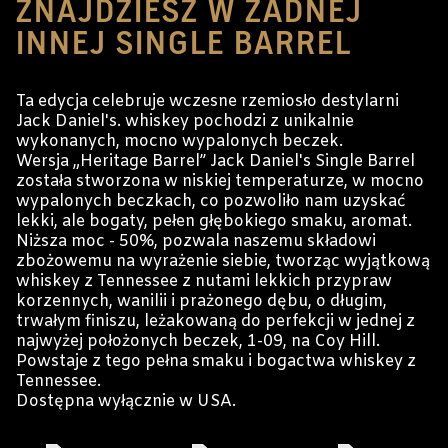
ZNAJDZIESZ W ŻADNEJ
INNEJ SINGLE BARREL
Ta edycja celebruje wczesne rzemiosło destylarni
Jack Daniel's. whiskey pochodzi z unikalnie
wykonanych, mocno wypalonych beczek.
Wersja „Heritage Barrel” Jack Daniel's Single Barrel
została stworzona w niskiej temperaturze, w mocno
wypalonych beczkach, co pozwoliło nam uzyskać
lekki, ale bogaty, pełen głębokiego smaku, aromat.
Niższa moc - 50%, pozwala naszemu składowi
zbożowemu na wyrażenie siebie, tworząc wyjątkową
whiskey z Tennessee z nutami lekkich przypraw
korzennych, wanilii i prażonego dębu, o długim,
trwałym finiszu, leżakowaną do perfekcji w jednej z
najwyżej położonych beczek, 1-09, na Coy Hill.
Powstaje z tego pełna smaku i bogactwa whiskey z
Tennessee.
Dostępna wyłącznie w USA.