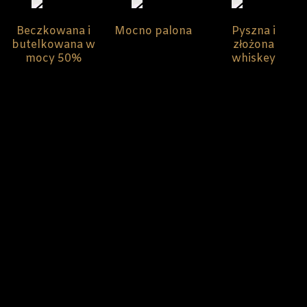
Beczkowana i
Mocno palona
Pyszna i
butelkowana w
złożona
mocy 50%
whiskey