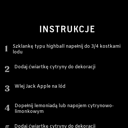
INSTRUKCJE
1
Szklankę typu highball napełnij do 3/4 kostkami
lodu
2
Dodaj ćwiartkę cytryny do dekoracji
3
Wlej Jack Apple na lód
4
Dopełnij lemoniadą lub napojem cytrynowo-
limonkowym
Dodaj ćwiartkę cytryny do dekoracji