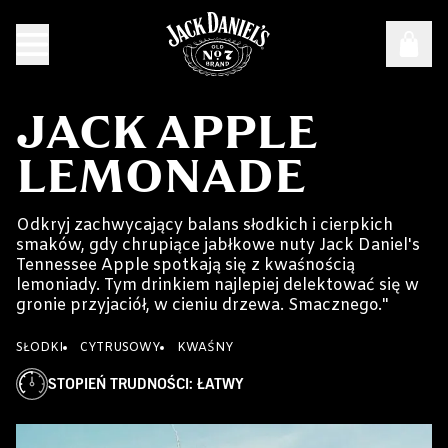
JACK APPLE
LEMONADE
Odkryj zachwycający balans słodkich i cierpkich
smaków, gdy chrupiące jabłkowe nuty Jack Daniel's
Tennessee Apple spotkają się z kwaśnością
lemoniady. Tym drinkiem najlepiej delektować się w
gronie przyjaciół, w cieniu drzewa. Smacznego."
SŁODKI
CYTRUSOWY
KWAŚNY
STOPIEŃ TRUDNOŚCI
:
ŁATWY