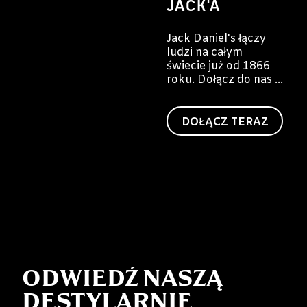
JACK'A
Jack Daniel's łączy
ludzi na całym
świecie już od 1866
roku. Dołącz do nas i
stań się częścią tej
historii.
DOŁĄCZ TERAZ
ODWIEDŹ NASZĄ
DESTYLARNIĘ