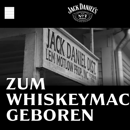
ZUM
Zum Whiskeymachen geboren
WHISKEYMA
GEBOREN