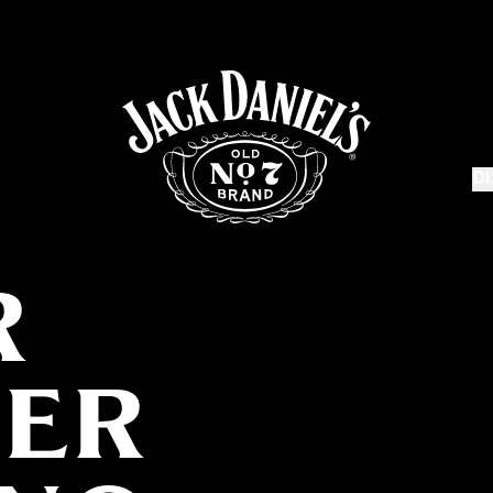
D
R
LER