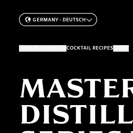
GERMANY - DEUTSCH
UNSERE WHISKEYS
COCKTAIL RECIPES
STORY
MASTE
DISTIL