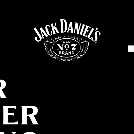
D
R
LER