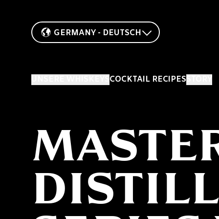
GERMANY - DEUTSCH
UNSERE WHISKEYS
COCKTAIL RECIPES
STORY
MASTE
DISTIL