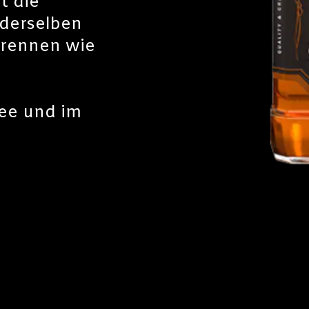
t die
t derselben
brennen wie
see und im