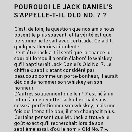
POURQUOI LE JACK DANIEL'S
S'APPELLE-T-IL OLD NO. 7 ?
C’est, de loin, la question que nos amis nous
posent le plus souvent, et la vérité est que
personne ne le sait avec certitude. Cela dit,
quelques théories circulent :
Peut-être Jack a-t-il senti que la chance lui
souriait lorsqu'il a enfin élaboré le whiskey
qu'il baptiserait Jack Daniel’s Old No. 7. Le
chiffre « sept » étant considéré par
beaucoup comme un porte-bonheur, il aurait
décidé de nommer son whiskey en son
honneur.
D’autres soutiennent que le n° 7 est lié à un
lot ou à une recette. Jack cherchait sans
cesse à perfectionner son whiskey, mais une
fois qu’il tenait le bon, il n’en changeait plus.
Certains pensent que Mr. Jack a trouvé le
goût exact qu’il recherchait lors de son
septième essai, d’où le nom « Old No. 7 ».