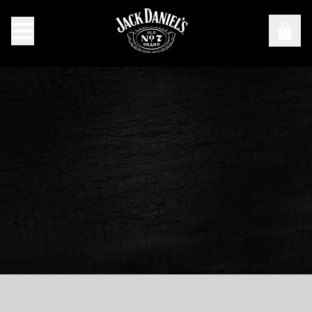
Le mystère derrière « Old No. 7 »