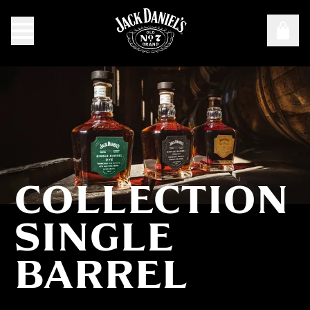
COLLECTION
Collection Single Barrel
SINGLE
BARREL