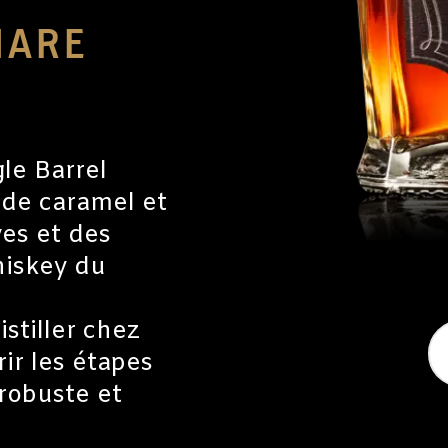
HARE
le Barrel
 de caramel et
ves et des
hiskey du
istiller chez
ir les étapes
 robuste et