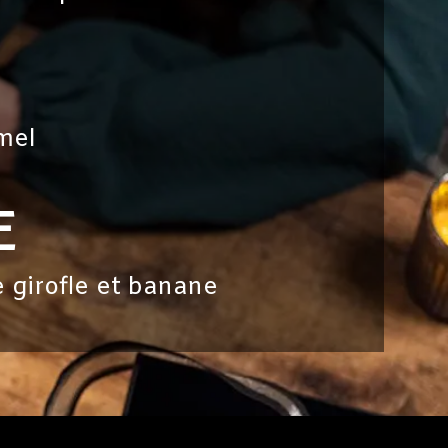
mel
E
 girofle et banane