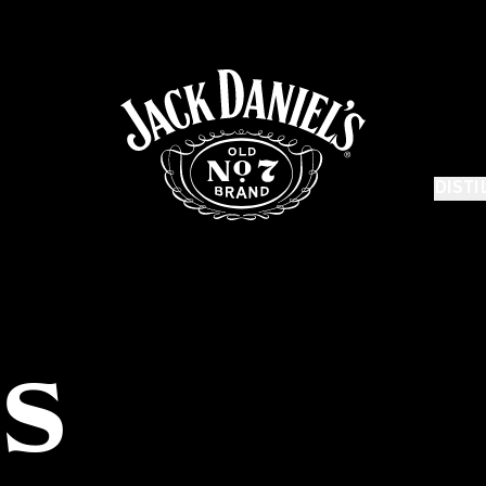
DISTI
'S