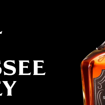
L
SSEE
EY