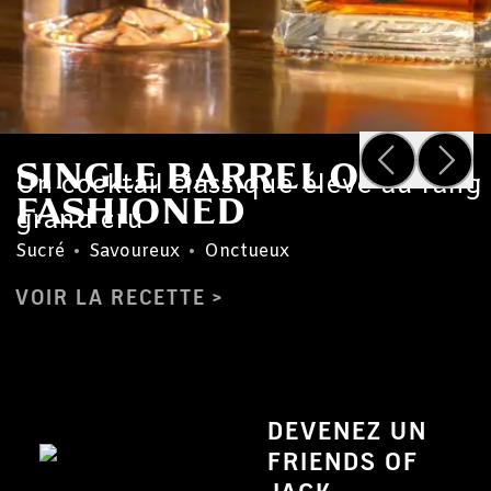
SINGLE BARREL OLD
Un cocktail classique élevé au rang
FASHIONED
grand cru
Sucré
•
Savoureux
•
Onctueux
VOIR LA RECETTE
DEVENEZ UN
FRIENDS OF