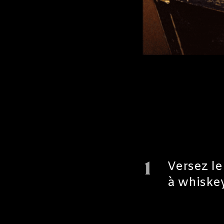
1
Versez le
à whiskey