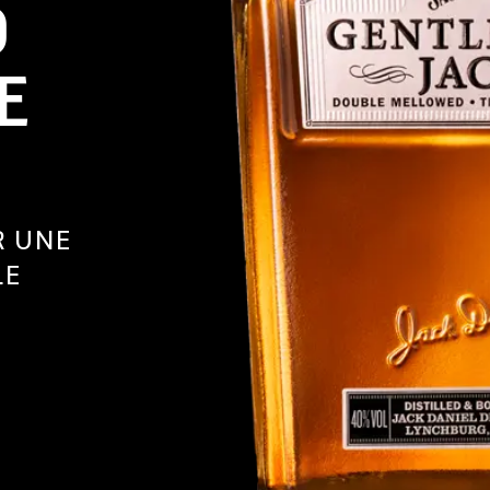
D
E
R UNE
LE