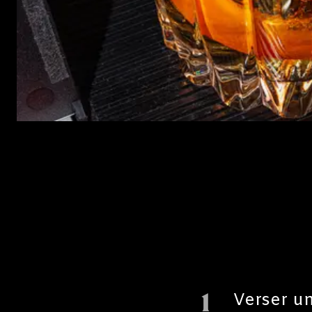
1
Verser u