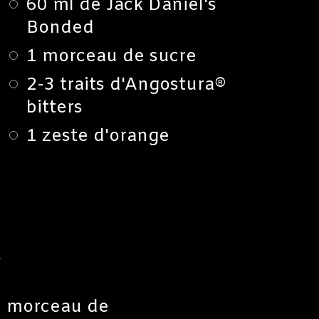
60 ml de Jack Daniel's
Bonded
1 morceau de sucre
2-3 traits d'Angostura®
bitters
1 zeste d'orange
S
n morceau de