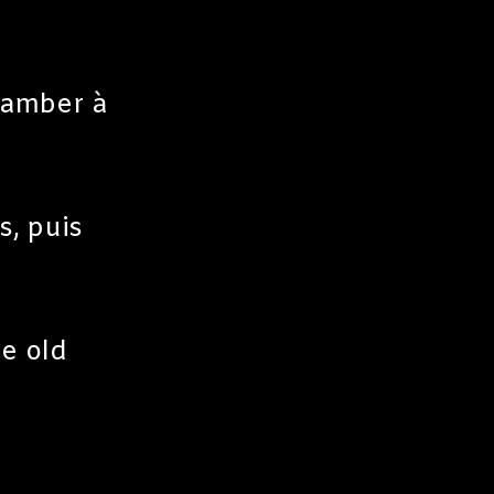
lamber à
s, puis
le old