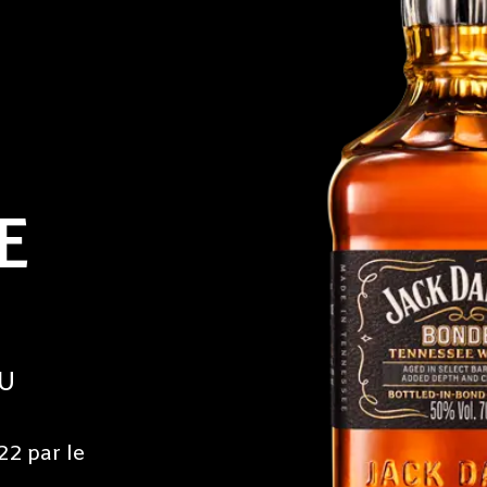
E
U
22 par le