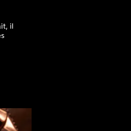
t, il
es