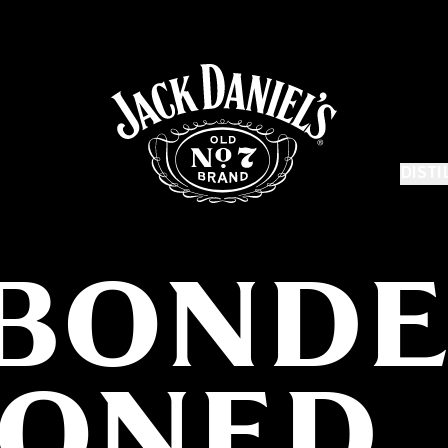
DISTI
 BONDE
IONED