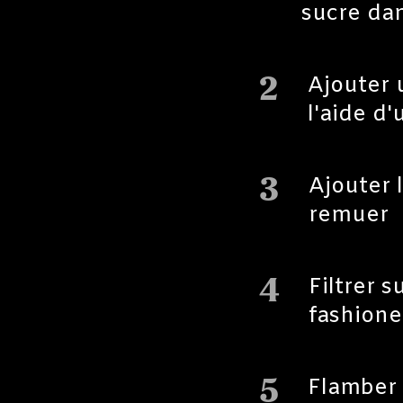
sucre da
2
Ajouter 
l'aide d
3
Ajouter 
remuer
4
Filtrer 
fashion
5
Flamber 