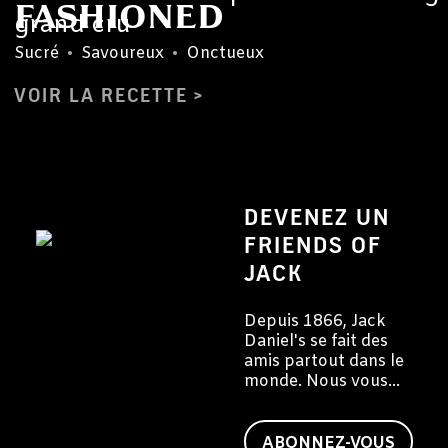
FASHIONED
grand cru
Sucré
•
Savoureux
•
Onctueux
VOIR LA RECETTE
DEVENEZ UN
FRIENDS OF
JACK
Depuis 1866, Jack
Daniel's se fait des
amis partout dans le
monde. Nous vous
invitons à devenir
vous aussi un ami de
Jack.
ABONNEZ-VOUS