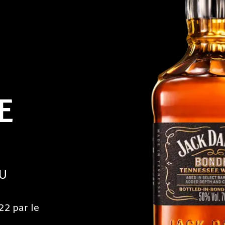
E
U
22 par le