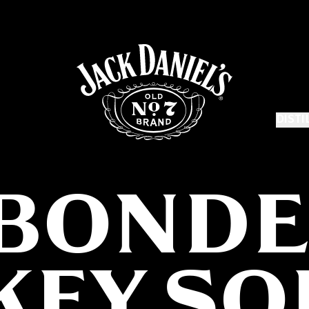
DISTI
 BOND
KEY SO