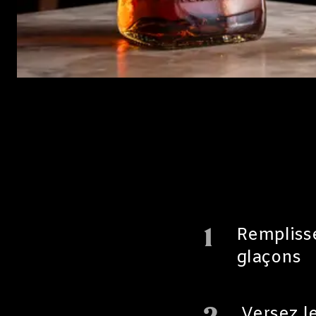
1
Remplisse
glaçons
Versez l