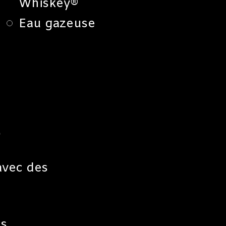
Whiskey®
Eau gazeuse
S
avec des
ns