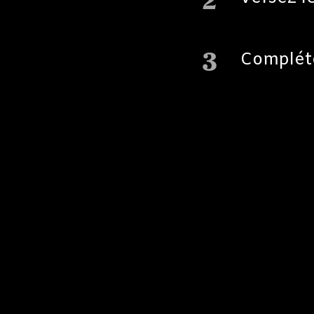
2
3
Complét