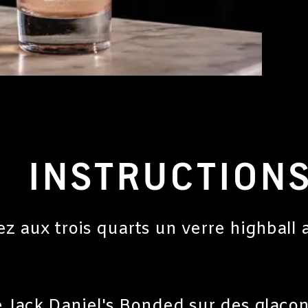
INSTRUCTION
z aux trois quarts un verre highball 
e Jack Daniel's Bonded sur des glaço