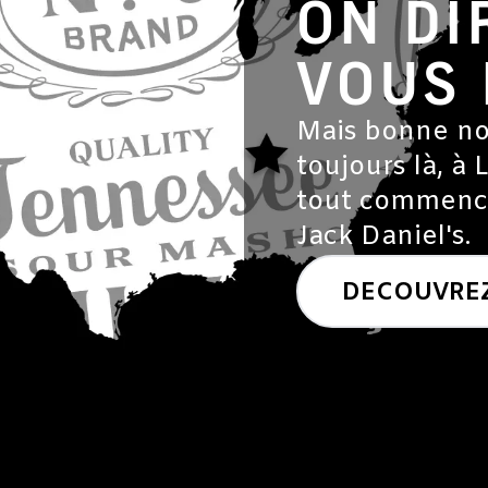
ON DI
VOUS 
Mais bonne no
toujours là, à
tout commenc
Jack Daniel's.
DÉCOUVREZ