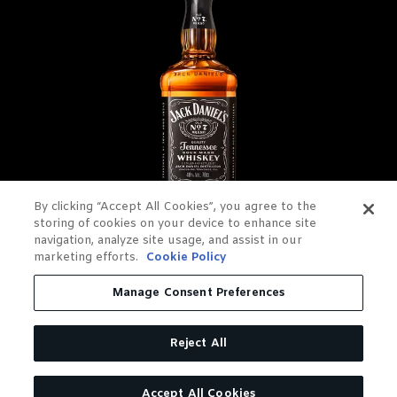
By clicking “Accept All Cookies”, you agree to the
storing of cookies on your device to enhance site
navigation, analyze site usage, and assist in our
JACK DANIEL'S OLD NO. 7
marketing efforts.
Cookie Policy
TENNESSEE WHISKEY
Manage Consent Preferences
FILTRÉ SUR CHARBON DE
Reject All
BOIS. GOUTTE À GOUTTE.
Accept All Cookies