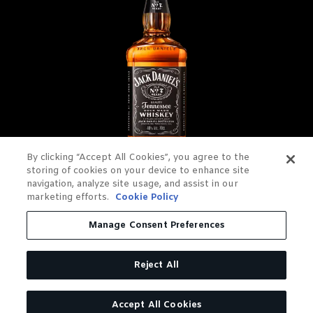
By clicking “Accept All Cookies”, you agree to the
storing of cookies on your device to enhance site
navigation, analyze site usage, and assist in our
JACK DANIEL'S OLD NO. 7
marketing efforts.
Cookie Policy
TENNESSEE WHISKEY
Manage Consent Preferences
FILTRÉ SUR CHARBON DE
Reject All
BOIS. GOUTTE À GOUTTE.
EN SAVOIR PLUS
ACHETER
Accept All Cookies