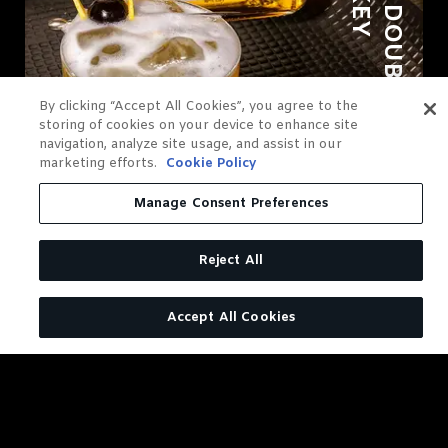
G
E
N
T
L
E
M
A
N
J
A
C
K
D
O
U
B
L
E
M
E
L
L
O
W
E
D
T
E
N
N
E
S
S
E
E
W
H
I
S
K
E
By clicking “Accept All Cookies”, you agree to the
storing of cookies on your device to enhance site
navigation, analyze site usage, and assist in our
marketing efforts.
Cookie Policy
Manage Consent Preferences
Reject All
Gentleman Jack® Sour
Accept All Cookies
ZUM REZEPT