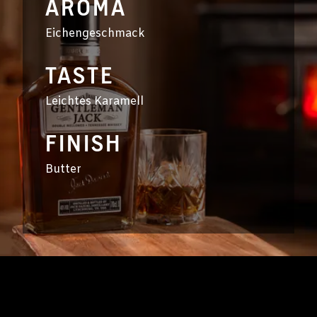
AROMA
Eichengeschmack
TASTE
Leichtes Karamell
FINISH
Butter