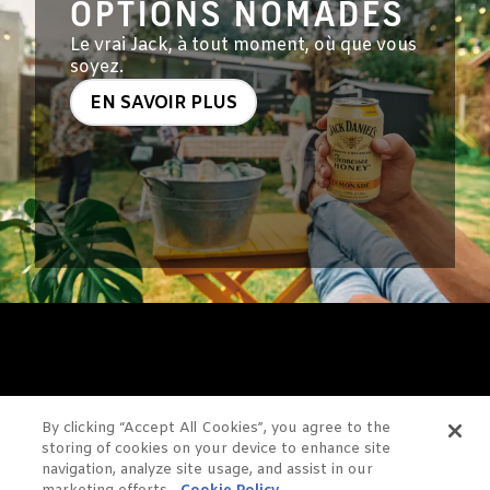
OPTIONS NOMADES
Le vrai Jack, à tout moment, où que vous
soyez.
EN SAVOIR PLUS
VOUS
By clicking “Accept All Cookies”, you agree to the
AIMEREZ
storing of cookies on your device to enhance site
navigation, analyze site usage, and assist in our
PEUT-