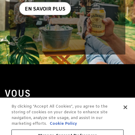
EN SAVOIR PLUS
VOUS
AIMEREZ
By clicking “Accept All Cookies”, you agree to the
PEUT-
storing of cookies on your device to enhance site
navigation, analyze site usage, and assist in our
ÊTRE
marketing efforts.
Cookie Policy