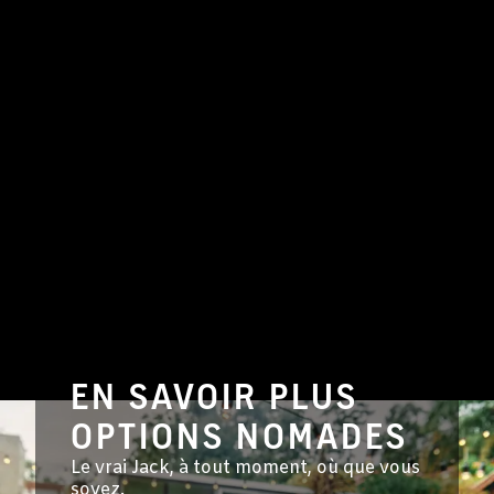
EN SAVOIR PLUS
OPTIONS NOMADES
Le vrai Jack, à tout moment, où que vous
soyez.