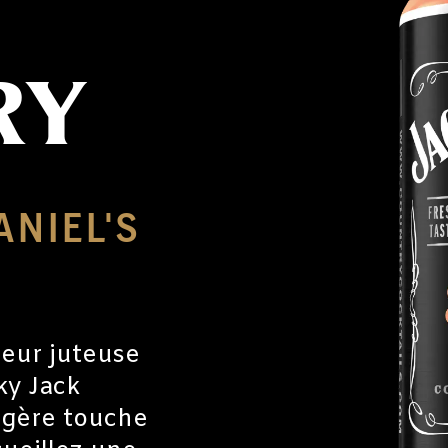
RY
ANIEL'S
eur juteuse
ky Jack
égère touche