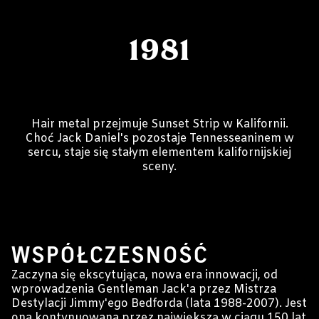
1981
Hair metal przejmuje Sunset Strip w Kalifornii.
Choć Jack Daniel's pozostaje Tennesseaninem w
sercu, staje się stałym elementem kalifornijskiej
sceny.
1988-PRESENT
WSPÓŁCZESNOŚĆ
Zaczyna się ekscytująca, nowa era innowacji, od
wprowadzenia Gentleman Jack'a przez Mistrza
Destylacji Jimmy'ego Bedforda (lata 1988-2007). Jest
ona kontynuowana przez największą w ciągu 150 lat