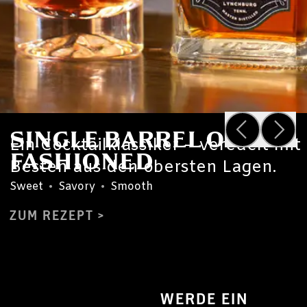
SINGLE BARREL OLD
Ein Cocktailklassiker – veredelt mi
FASHIONED
Besten aus den obersten Lagen.
Sweet
•
Savory
•
Smooth
ZUM REZEPT
WERDE EIN