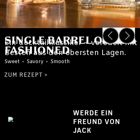
SINGLE BARREL OLD
Ein Cocktailklassiker – veredelt mi
FASHIONED
Besten aus den obersten Lagen.
Sweet
•
Savory
•
Smooth
ZUM REZEPT
WERDE EIN
FREUND VON
JACK