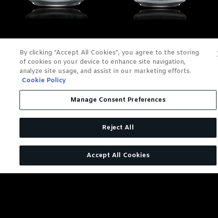
LYNCHBURG
COCKTAILS
By clicking “Accept All Cookies”, you agree to the storing
LEMONADE
SOUTHERN PEACH
of cookies on your device to enhance site navigation,
COUNTRY
COUNTRY
analyze site usage, and assist in our marketing efforts.
COCKTAILS
Cookie Policy
COCKTAILS JACK DANIEL'S
COUNTRY
COCKTAILS JACK DANIEL'S
Manage Consent Preferences
COUNTRY
EN SAVOIR PLUS
Reject All
EN SAVOIR PLUS
Accept All Cookies