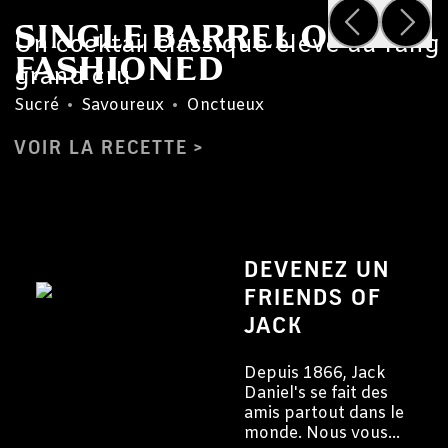
SINGLE BARREL OLD
Un cocktail classique élevé au rang
FASHIONED
grand cru
Sucré
•
Savoureux
•
Onctueux
VOIR LA RECETTE
DEVENEZ UN
FRIENDS OF
JACK
Depuis 1866, Jack
Daniel's se fait des
amis partout dans le
monde. Nous vous