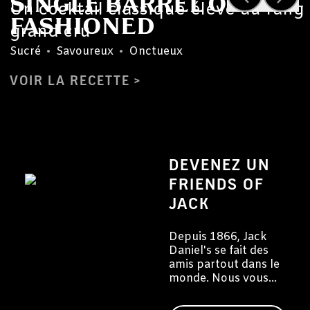
SINGLE BARREL OLD
Un cocktail classique élevé au rang
FASHIONED
grand cru
Sucré
•
Savoureux
•
Onctueux
VOIR LA RECETTE
DEVENEZ UN
FRIENDS OF
JACK
Depuis 1866, Jack
Daniel's se fait des
amis partout dans le
monde. Nous vous
invitons à devenir
vous aussi un ami de