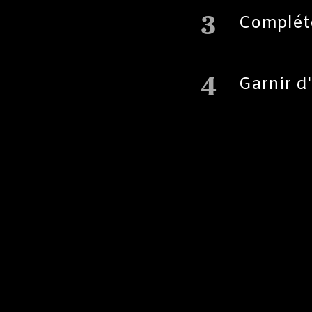
3
Compléte
4
Garnir d