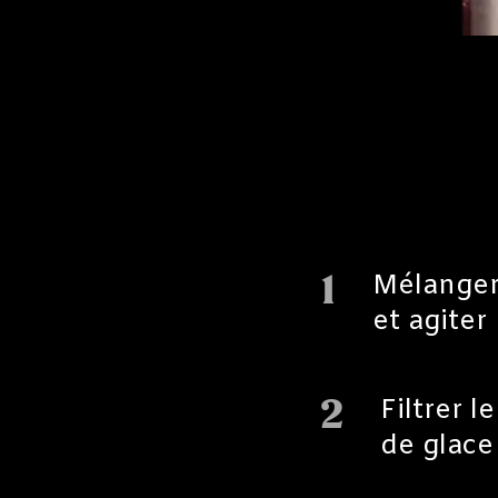
1
Mélanger 
et agiter
2
Filtrer 
de glace 