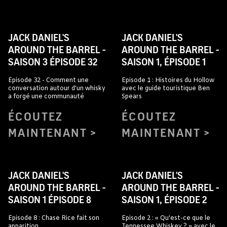
JACK DANIEL'S
JACK DANIEL'S
AROUND THE BARREL -
AROUND THE BARREL -
SAISON 3 ÉPISODE 32
SAISON 1, ÉPISODE 1
Épisode 32 - Comment une
Épisode 1 : Histoires du Hollow
conversation autour d'un whisky
avec le guide touristique Ben
a forgé une communauté
Spears
ÉCOUTEZ
ÉCOUTEZ
MAINTENANT
MAINTENANT
JACK DANIEL'S
JACK DANIEL'S
AROUND THE BARREL -
AROUND THE BARREL -
SAISON 1 ÉPISODE 8
SAISON 1, ÉPISODE 2
Épisode 8 : Chase Rice fait son
Épisode 2 : « Qu'est-ce que le
apparition
Tennessee Whiskey ? » avec le